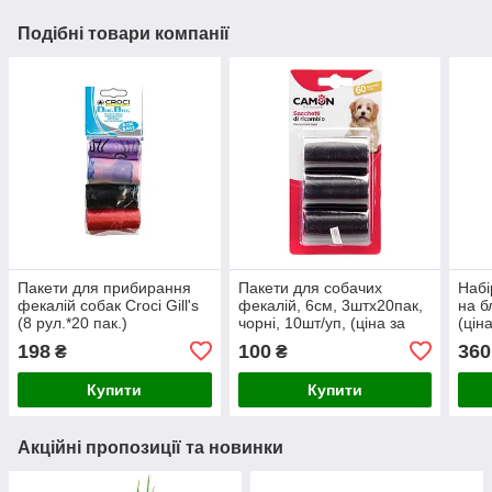
Подібні товари компанії
Пакети для прибирання
Пакети для собачих
Набі
фекалій собак Croci Gill's
фекалій, 6см, 3штx20пак,
на б
(8 рул.*20 пак.)
чорні, 10шт/уп, (ціна за
(ціна
1шт.)
198
100
360
₴
₴
Купити
Купити
Акційні пропозиції та новинки