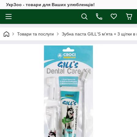
УкрЗоо - товари для Ваших улюбленців!
Товари та послуги
Зубна паста GILL'S м'ята + 3 щітки в н