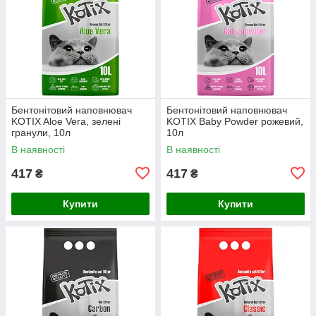
Бентонітовий наповнювач
Бентонітовий наповнювач
KOTIX Aloe Vera, зелені
KOTIX Baby Powder рожевий,
гранули, 10л
10л
В наявності
В наявності
417
417
₴
₴
Купити
Купити