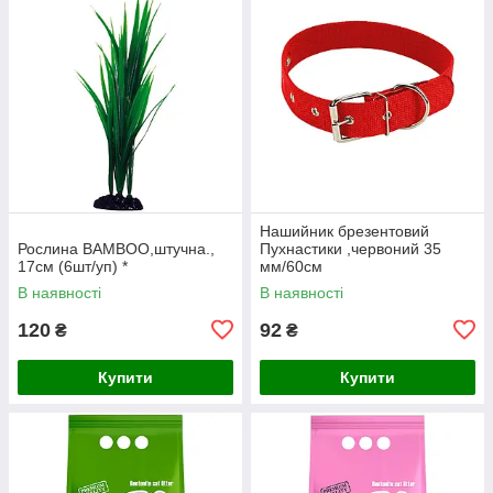
Нашийник брезентовий
Рослина BAMBOO,штучна.,
Пухнастики ,червоний 35
17см (6шт/уп) *
мм/60см
В наявності
В наявності
120
92
₴
₴
Купити
Купити