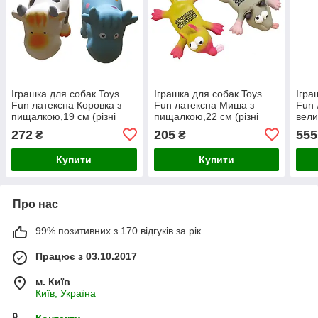
Іграшка для собак Toys
Іграшка для собак Toys
Ігра
Fun латексна Коровка з
Fun латексна Миша з
Fun 
пищалкою,19 см (різні
пищалкою,22 см (різні
вели
кольори) (6 шт/уп)
кольори) (12 шт/уп)
(6 ш
272
205
555
₴
₴
Купити
Купити
Про нас
99% позитивних з 170 відгуків за рік
Працює з 03.10.2017
м. Київ
Київ, Україна