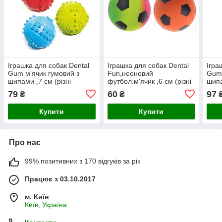
Іграшка для собак Dental
Іграшка для собак Dental
Ігра
Gum м'ячик гумовий з
Fun,неоновий
Gum 
шипами ,7 см (різні
футбол.м'ячик ,6 см (різні
шипа
кольори) (12 шт/уп)
кольори) (24 шт/уп)
(різ
79
60
97
₴
₴
Купити
Купити
Про нас
99% позитивних з 170 відгуків за рік
Працює з 03.10.2017
м. Київ
Київ, Україна