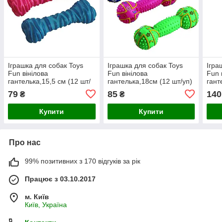
Іграшка для собак Toys
Іграшка для собак Toys
Ігра
Fun вінілова
Fun вінілова
Fun 
гантелька,15,5 см (12 шт/
гантелька,18см (12 шт/уп)
гант
уп)
79
85
140
₴
₴
Купити
Купити
Про нас
99% позитивних з 170 відгуків за рік
Працює з 03.10.2017
м. Київ
Київ, Україна