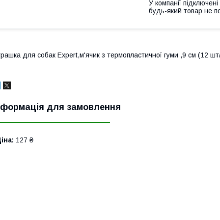
У компанії підключені
будь-який товар не п
грашка для собак Expert,м'ячик з термопластичної гуми ,9 см (12 шт
нформація для замовлення
іна:
127 ₴