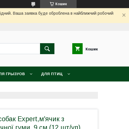
Кошик
ихідний. Ваша заявка буде оброблена в найближчий робочий
Кошик
ЛЯ ГРЫЗУОВ
ДЛЯ ПТИЦ
обак Expert,м'ячик з
ної гуми ,9 см (12 шт/уп)