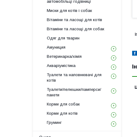
автомобільці годівниці
Миски для котів і собак
Вітаміни та ласощі для котів
Вітаміни та ласощі для собак
І
Одяг для тварин
Амуниция
Ветеринарка/хімія
Акваріумістика
І
Туалети та наповнювачі для
котів
Ц
Туалети/пелюшки/памперси/
пакети
Корми для собак
Корми для котів
Груминг