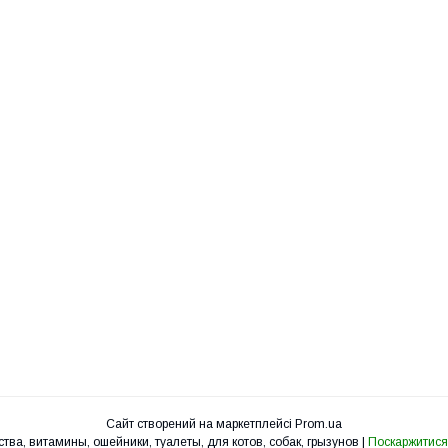
Сайт створений на маркетплейсі
Prom.ua
УкрЗоо - клетки, вольеры, корма, лакомства, витамины, ошейники, туалеты, для котов, собак, грызунов |
Поскаржитися