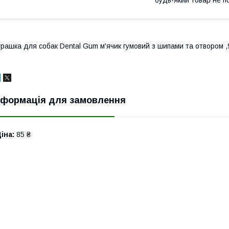
грашка для собак Dental Gum м'ячик гумовий з шипами та отвором ,9,
нформація для замовлення
іна:
85 ₴