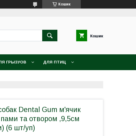
Кошик
Кошик
ЛЯ ГРЫЗУОВ
ДЛЯ ПТИЦ
собак Dental Gum м'ячик
пами та отвором ,9,5см
и) (6 шт/уп)