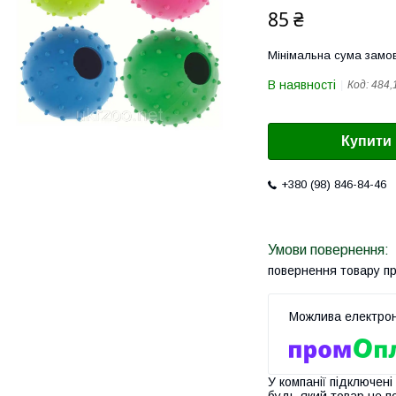
85 ₴
Мінімальна сума замов
В наявності
Код:
484,
Купити
+380 (98) 846-84-46
повернення товару п
У компанії підключені
будь-який товар не п