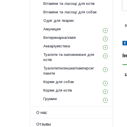
Вітаміни та ласощі для котів
Вітаміни та ласощі для собак
Одяг для тварин
І
Амуниция
Ветеринарка/хімія
Акваріумістика
Туалети та наповнювачі для
І
котів
Туалети/пелюшки/памперси/
пакети
Ц
Корми для собак
Корми для котів
Груминг
О нас
Отзывы