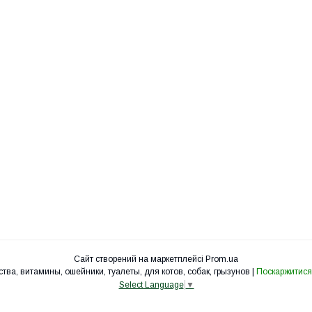
Сайт створений на маркетплейсі
Prom.ua
УкрЗоо - клетки, вольеры, корма, лакомства, витамины, ошейники, туалеты, для котов, собак, грызунов |
Поскаржитися
Select Language
▼