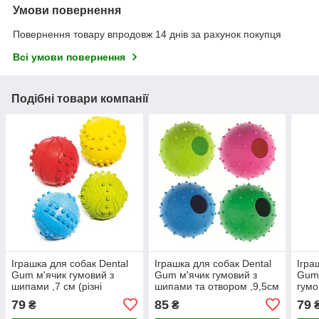
Умови повернення
Повернення товару впродовж 14 днів за рахунок покупця
Всі умови повернення
Подібні товари компанії
Іграшка для собак Dental
Іграшка для собак Dental
Ігра
Gum м'ячик гумовий з
Gum м'ячик гумовий з
Gum
шипами ,7 см (різні
шипами та отвором ,9,5см
гумо
кольори) (12 шт/уп)
(різні кольори) (6 шт/уп)
(різ
79
85
79
₴
₴
шт/у