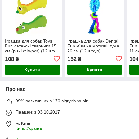
Іграшка для собак Toys
Іграшка для собак Dental
Ігра
Fun латексні тваринки,15
Fun м'яч на мотузці, гума
Fun 
см (різні фігурки) (12 шт/
26 см (12 шт/уп)
11 с
уп)
шт/у
108
152
104
₴
₴
Купити
Купити
Про нас
99% позитивних з 170 відгуків за рік
Працює з 03.10.2017
м. Київ
Київ, Україна