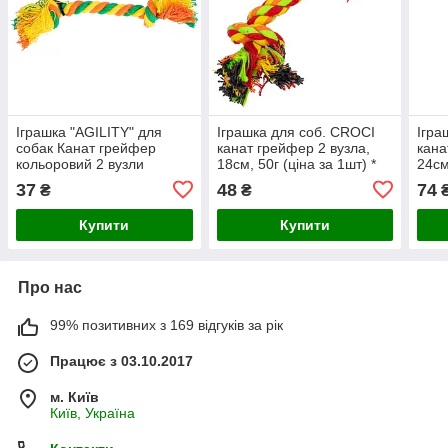
Іграшка "AGILITY" для
Іграшка для соб. CROCI
Ігра
собак Канат грейфер
канат грейфер 2 вузла,
кана
кольоровий 2 вузли
18см, 50г (ціна за 1шт) *
24см
одинарний, 19 см
37
48
74
₴
₴
Купити
Купити
Про нас
99% позитивних з 169 відгуків за рік
Працює з 03.10.2017
м. Київ
Київ, Україна