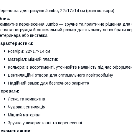
ереноска для гризунів Jumbo, 22×17×14 см (різні кольори)
Опис:
омпактне перенесення Jumbo — зручне та практичне рішення для б
егка конструкція й оптимальний розмір дають змогу легко брати пе
етеринара або виставки.
Характеристики:
Розміри: 22×17×14 см
Матеріал: міцний пластик
Кольори: в асортименті, уточнюйте наявність під час оформл
Вентиляційні отвори для оптимального повітрообміну
Надійний замок для безпечного закриття
Переваги:
Легка та компактна
Чудова вентиляція
Міцний матеріал
Зручна у використанні та перенесенні
Рекомендации: