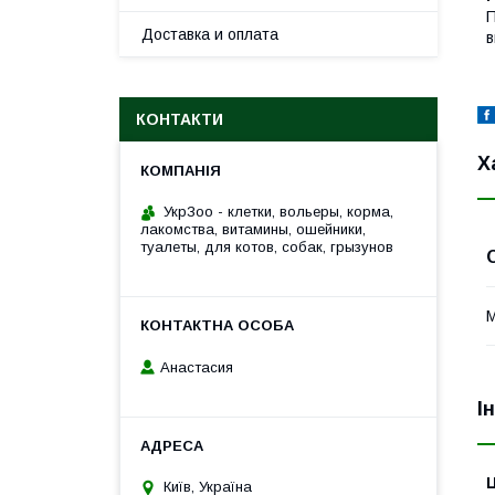
П
Доставка и оплата
в
КОНТАКТИ
Х
УкрЗоо - клетки, вольеры, корма,
лакомства, витамины, ошейники,
туалеты, для котов, собак, грызунов
М
Анастасия
І
Ц
Київ, Україна