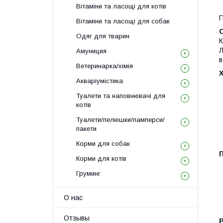
Вітаміни та ласощі для котів
П
Вітаміни та ласощі для собак
Одяг для тварин
К
Л
Амуниция
в
Ветеринарка/хімія
Акваріумістика
Туалети та наповнювачі для
котів
Туалети/пелюшки/памперси/
пакети
Корми для собак
Корми для котів
Груминг
О нас
Отзывы