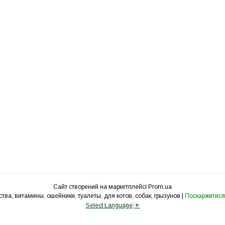
Сайт створений на маркетплейсі
Prom.ua
УкрЗоо - клетки, вольеры, корма, лакомства, витамины, ошейники, туалеты, для котов, собак, грызунов |
Поскаржитися
Select Language
▼