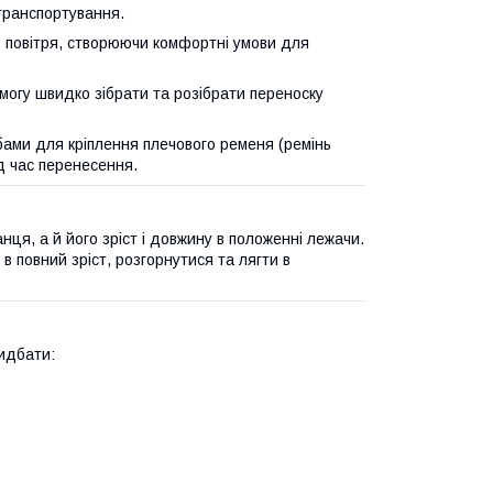
 транспортування.
 повітря, створюючи комфортні умови для
могу швидко зібрати та розібрати переноску
ами для кріплення плечового ременя (ремінь
д час перенесення.
нця, а й його зріст і довжину в положенні лежачи.
в повний зріст, розгорнутися та лягти в
идбати: