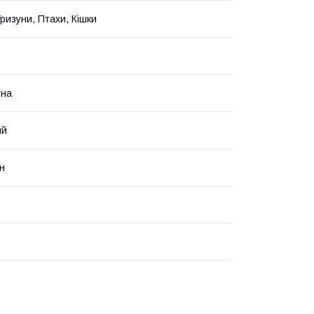
Гризуни, Птахи, Кішки
тна
ий
н