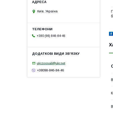
П
Київ, Україна
б
+380 (98) 846-84-46
Х
ukrzoosail@ukr.net
+38098-846-84-46
В
К