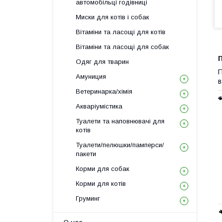
автомобільці годівниці
Миски для котів і собак
Вітаміни та ласощі для котів
Вітаміни та ласощі для собак
П
Одяг для тварин
П
Амуниция
в
Ветеринарка/хімія
Акваріумістика
Туалети та наповнювачі для
котів
Туалети/пелюшки/памперси/
пакети
Корми для собак
Корми для котів
Груминг