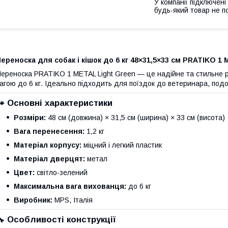
У компанії підключені
будь-який товар не п
ереноска для собак і кішок до 6 кг 48×31,5×33 см PRATIKO 1
ереноска PRATIKO 1 METAL Light Green — це надійне та стильне р
агою до 6 кг. Ідеально підходить для поїздок до ветеринара, по
🐾 Основні характеристики
Розміри:
48 см (довжина) × 31,5 см (ширина) × 33 см (висота)
Вага перенесення:
1,2 кг
Матеріал корпусу:
міцний і легкий пластик
Матеріал дверцят:
метал
Цвет:
світло-зелений
Максимальна вага вихованця:
до 6 кг
Виробник:
MPS, Італія
🔧 Особливості конструкції