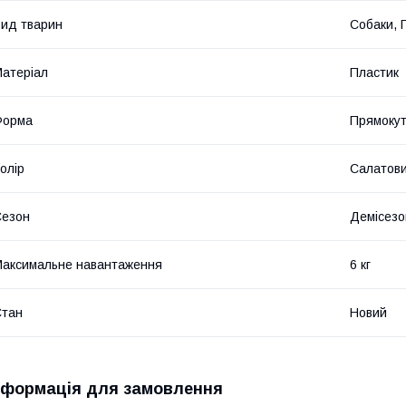
ид тварин
Собаки, 
атеріал
Пластик
Форма
Прямоку
олір
Салатов
Сезон
Демісезо
аксимальне навантаження
6 кг
Стан
Новий
нформація для замовлення