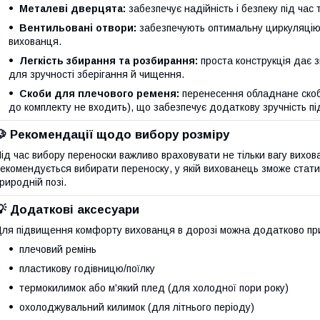
Металеві дверцята:
забезпечує надійність і безпеку під час
Вентильовані отвори:
забезпечують оптимальну циркуляцію
вихованця.
Легкість збирання та розбирання:
проста конструкція дає з
для зручності зберігання й чищення.
Скоби для плечового ременя:
перенесення обладнане скоб
до комплекту не входить), що забезпечує додаткову зручність пі
🐶 Рекомендації щодо вибору розміру
ід час вибору переноски важливо враховувати не тільки вагу вихова
екомендується вибирати переноску, у якій вихованець зможе стати 
риродній позі.
💡 Додаткові аксесуари
ля підвищення комфорту вихованця в дорозі можна додатково пр
плечовий ремінь
пластикову годівницю/поїлку
термокилимок або м'який плед (для холодної пори року)
охолоджувальний килимок (для літнього періоду)