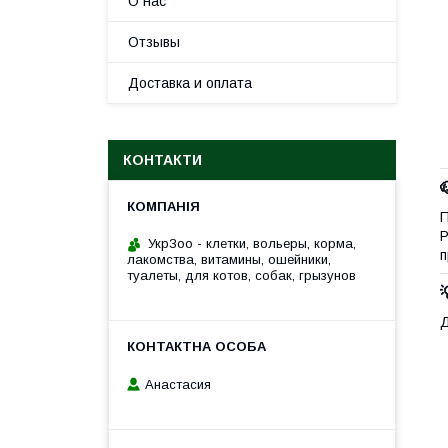
О нас
Отзывы
Доставка и оплата
КОНТАКТИ
П
Р
УкрЗоо - клетки, вольеры, корма,
п
лакомства, витамины, ошейники,
туалеты, для котов, собак, грызунов
Д
Анастасия