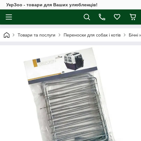
УкрЗоо - товари для Ваших улюбленців!
Товари та послуги
Переноски для собак і котів
Бічні