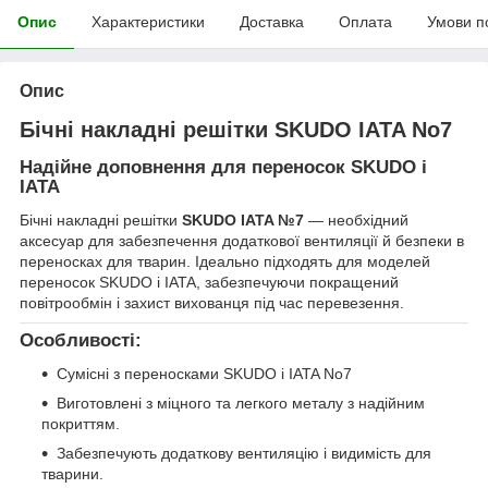
Опис
Характеристики
Доставка
Оплата
Умови п
Опис
Бічні накладні решітки SKUDO IATA No7
Надійне доповнення для переносок SKUDO і
IATA
Бічні накладні решітки
SKUDO IATA №7
— необхідний
аксесуар для забезпечення додаткової вентиляції й безпеки в
переносках для тварин. Ідеально підходять для моделей
переносок SKUDO і IATA, забезпечуючи покращений
повітрообмін і захист вихованця під час перевезення.
Особливості:
Сумісні з переносками SKUDO і IATA No7
Виготовлені з міцного та легкого металу з надійним
покриттям.
Забезпечують додаткову вентиляцію і видимість для
тварини.