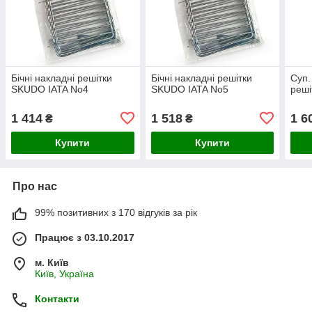
Бічні накладні решітки
Бічні накладні решітки
Суп.
SKUDO IATA No4
SKUDO IATA No5
реші
1 414
1 518
1 6
₴
₴
Купити
Купити
Про нас
99% позитивних з 170 відгуків за рік
Працює з 03.10.2017
м. Київ
Київ, Україна
Контакти