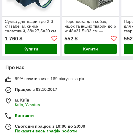
Сумка для тварин до 2-3
Переноска для собак,
Пере
кг Isabellal, синій/
кішок та інших тварин до 6
для 
салатовий, 38×27,5×20 см
кг 48×31.5×33 см —
твар
PRATIKO 1 plast. GREEN
см —
1 760
552
552
₴
₴
RED
Купити
Купити
Про нас
99% позитивних з 169 відгуків за рік
Працює з 03.10.2017
м. Київ
Київ, Україна
Контакти
Сьогодні працює з 10:00 до 20:00
Показати весь графік роботи