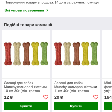
Повернення товару впродовж 14 днів за рахунок покупця
Всі умови повернення
Подібні товари компанії
Ласощі для собак
Ласощі для собак
Міні
Munchy,кольорові кісточки
Munchy,кольорові кісточки
фека
10 см 30г (мін. кратно
11см 40г (мін. кратно
уп)*
25шт.)(ціна за 1шт.)
25шт.) (ціна за 1шт.)
12
20
164
₴
₴
Купити
Купити