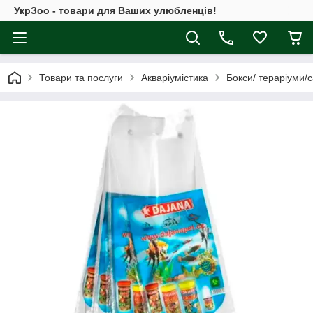
УкрЗоо - товари для Ваших улюбленців!
Товари та послуги
Акваріумістика
Бокси/ тераріуми/