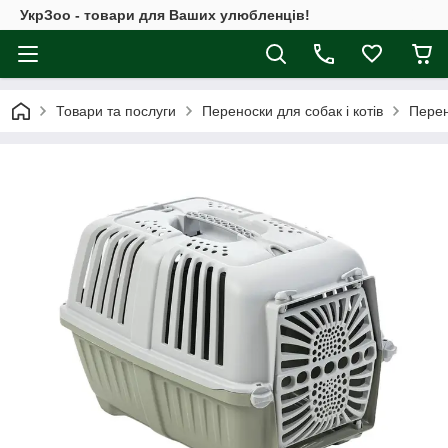
УкрЗоо - товари для Ваших улюбленців!
Товари та послуги
Переноски для собак і котів
Перен