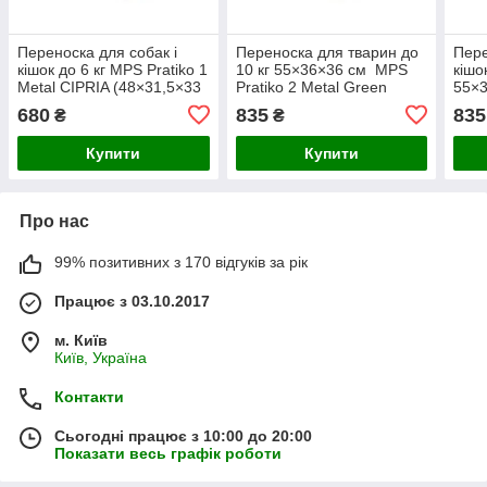
Переноска для собак і
Переноска для тварин до
Пере
кішок до 6 кг MPS Pratiko 1
10 кг 55×36×36 см MPS
кішо
Metal CIPRIA (48×31,5×33
Pratiko 2 Metal Green
55×3
см)
2 Me
680
835
835
₴
₴
Купити
Купити
Про нас
99% позитивних з 170 відгуків за рік
Працює з 03.10.2017
м. Київ
Київ, Україна
Контакти
Сьогодні працює з 10:00 до 20:00
Показати весь графік роботи