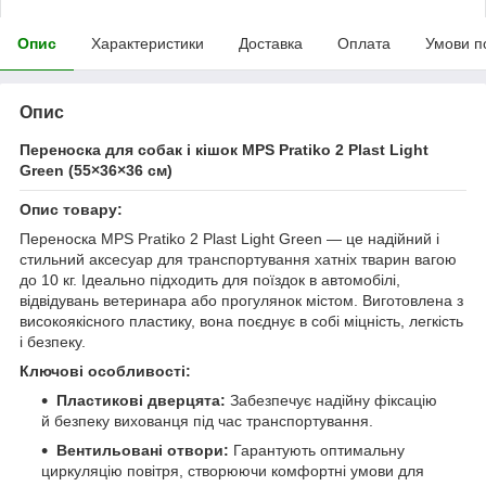
Опис
Характеристики
Доставка
Оплата
Умови п
Опис
Переноска для собак і кішок MPS Pratiko 2 Plast Light
Green (55×36×36 см)
Опис товару:
Переноска MPS Pratiko 2 Plast Light Green — це надійний і
стильний аксесуар для транспортування хатніх тварин вагою
до 10 кг. Ідеально підходить для поїздок в автомобілі,
відвідувань ветеринара або прогулянок містом. Виготовлена з
високоякісного пластику, вона поєднує в собі міцність, легкість
і безпеку.
Ключові особливості:
Пластикові дверцята:
Забезпечує надійну фіксацію
й безпеку вихованця під час транспортування.
Вентильовані отвори:
Гарантують оптимальну
циркуляцію повітря, створюючи комфортні умови для