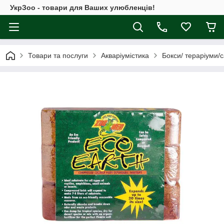
УкрЗоо - товари для Ваших улюбленців!
Товари та послуги
Акваріумістика
Бокси/ тераріуми/