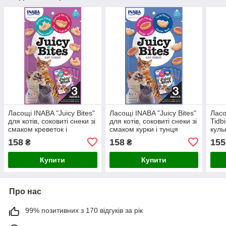
Ласощі INABA "Juicy Bites"
Ласощі INABA "Juicy Bites"
Ласо
для котів, соковиті снеки зі
для котів, соковиті снеки зі
Tidb
смаком креветок і
смаком курки і тунця
куль
морепродуктів 3*11,3 гр (6
3*11,3 гр(6 шт.уп.) (48 шт в
буль
158
158
155
₴
₴
шт.уп.)
шт.у
НОВ
Купити
Купити
Про нас
99% позитивних з 170 відгуків за рік