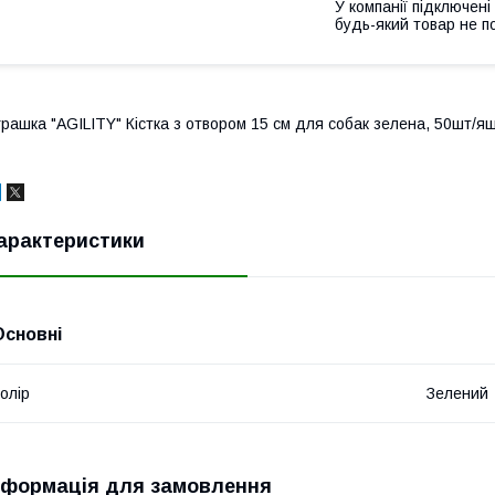
У компанії підключені
будь-який товар не п
грашка "AGILITY" Кістка з отвором 15 см для собак зелена, 50шт/я
арактеристики
Основні
олір
Зелений
нформація для замовлення