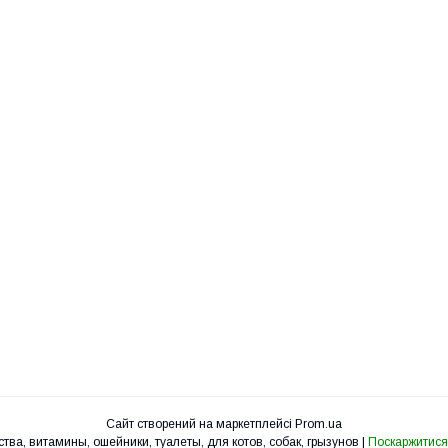
Сайт створений на маркетплейсі
Prom.ua
УкрЗоо - клетки, вольеры, корма, лакомства, витамины, ошейники, туалеты, для котов, собак, грызунов |
Поскаржитися