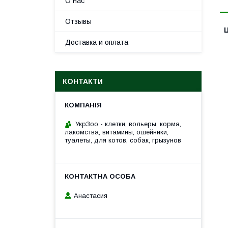
О нас
Отзывы
Ц
Доставка и оплата
КОНТАКТИ
УкрЗоо - клетки, вольеры, корма,
лакомства, витамины, ошейники,
туалеты, для котов, собак, грызунов
Анастасия