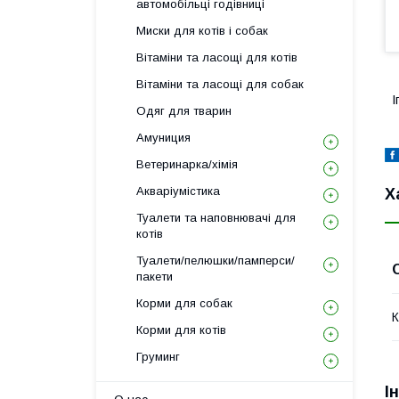
автомобільці годівниці
Миски для котів і собак
Вітаміни та ласощі для котів
Вітаміни та ласощі для собак
І
Одяг для тварин
Амуниция
Ветеринарка/хімія
Акваріумістика
Х
Туалети та наповнювачі для
котів
Туалети/пелюшки/памперси/
пакети
Корми для собак
К
Корми для котів
Груминг
І