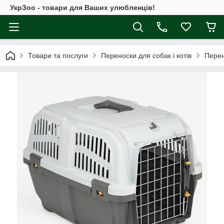
УкрЗоо - товари для Ваших улюбленців!
Товари та послуги
Переноски для собак і котів
Перен