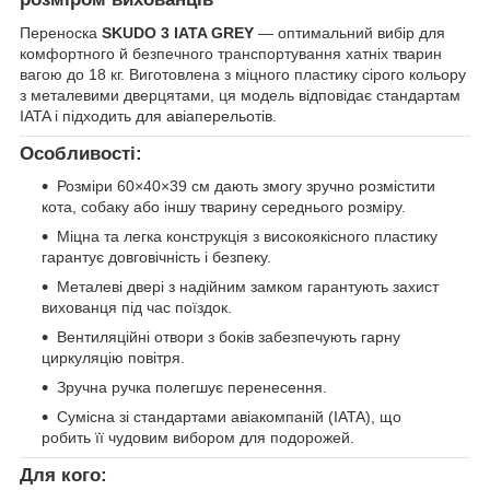
Переноска
SKUDO 3 IATA GREY
— оптимальний вибір для
комфортного й безпечного транспортування хатніх тварин
вагою до 18 кг. Виготовлена з міцного пластику сірого кольору
з металевими дверцятами, ця модель відповідає стандартам
IATA і підходить для авіаперельотів.
Особливості:
Розміри 60×40×39 см дають змогу зручно розмістити
кота, собаку або іншу тварину середнього розміру.
Міцна та легка конструкція з високоякісного пластику
гарантує довговічність і безпеку.
Металеві двері з надійним замком гарантують захист
вихованця під час поїздок.
Вентиляційні отвори з боків забезпечують гарну
циркуляцію повітря.
Зручна ручка полегшує перенесення.
Сумісна зі стандартами авіакомпаній (IATA), що
робить її чудовим вибором для подорожей.
Для кого: