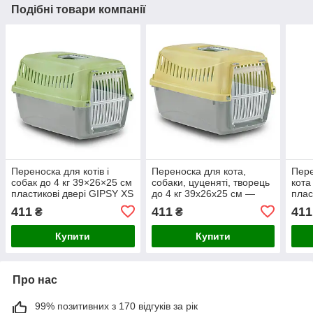
Подібні товари компанії
Переноска для котів і
Переноска для кота,
Пере
собак до 4 кг 39×26×25 см
собаки, цуценяті, творець
кота
пластикові двері GIPSY XS
до 4 кг 39x26x25 см —
пла
Small Light Green
GIPSY XS small Yellow
1pla
411
411
411
₴
₴
пластикові двері
Купити
Купити
Про нас
99% позитивних з 170 відгуків за рік