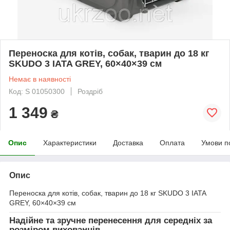
Переноска для котів, собак, тварин до 18 кг
SKUDO 3 IATA GREY, 60×40×39 см
Немає в наявності
Код: S 01050300
Роздріб
1 349
₴
Опис
Характеристики
Доставка
Оплата
Умови п
Опис
Переноска для котів, собак, тварин до 18 кг SKUDO 3 IATA
GREY, 60×40×39 см
Надійне та зручне перенесення для середніх за
розміром вихованців