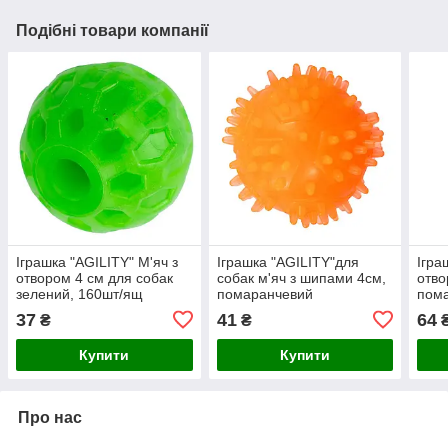
Подібні товари компанії
Іграшка "AGILITY" М'яч з
Іграшка "AGILITY"для
Ігра
отвором 4 см для собак
собак м'яч з шипами 4см,
отво
зелений, 160шт/ящ
помаранчевий
пома
37
41
64
₴
₴
Купити
Купити
Про нас