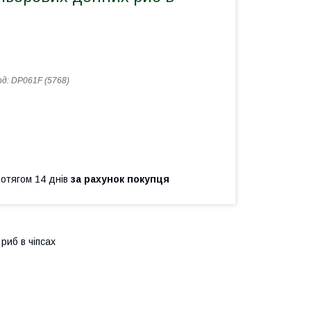
од:
DP061F (5768)
ротягом 14 днів
за рахунок покупця
риб в чіпсах