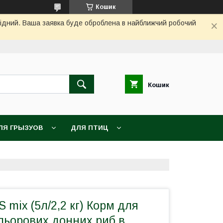
Кошик
ихідний. Ваша заявка буде оброблена в найближчий робочий
Кошик
ЛЯ ГРЫЗУОВ
ДЛЯ ПТИЦ
mix (5л/2,2 кг) Корм для
ольорових донних риб в