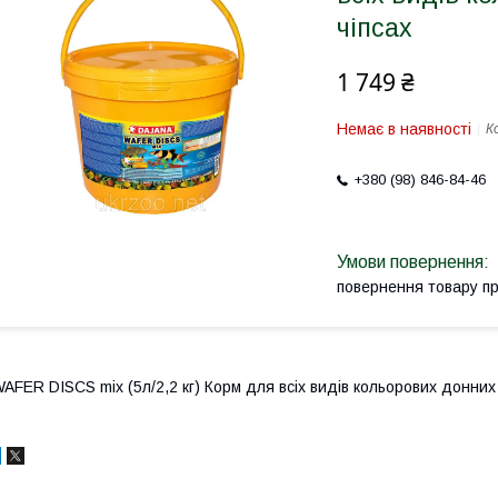
чіпсах
1 749 ₴
Немає в наявності
К
+380 (98) 846-84-46
повернення товару п
AFER DISCS mix (5л/2,2 кг) Корм для всіх видів кольорових донних 