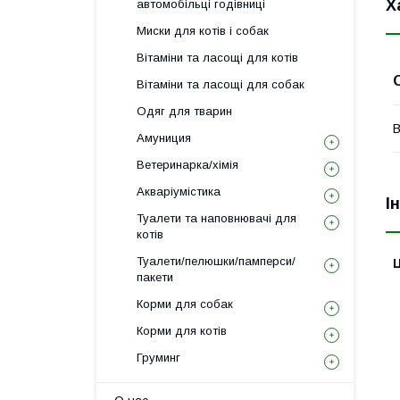
Х
автомобільці годівниці
Миски для котів і собак
Вітаміни та ласощі для котів
Вітаміни та ласощі для собак
Одяг для тварин
В
Амуниция
Ветеринарка/хімія
Акваріумістика
І
Туалети та наповнювачі для
котів
Туалети/пелюшки/памперси/
Ц
пакети
Корми для собак
Корми для котів
Груминг