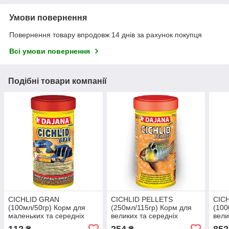
Умови повернення
Повернення товару впродовж 14 днів за рахунок покупця
Всі умови повернення
Подібні товари компанії
CICHLID GRAN
CICHLID PELLETS
CIC
(100мл/50гр) Корм для
(250мл/115гр) Корм для
(100
маленьких та середніх
великих та середніх
вели
цихлідів в гранулах (12шт/
цихлідів в гранулах (6шт/
цихл
112
254
852