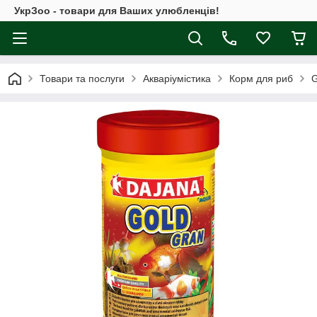
УкрЗоо - товари для Ваших улюбленців!
Товари та послуги
Акваріумістика
Корм для риб
G