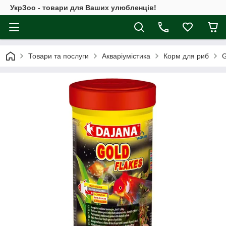
УкрЗоо - товари для Ваших улюбленців!
Товари та послуги
Акваріумістика
Корм для риб
G