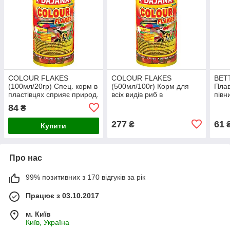
COLOUR FLAKES
COLOUR FLAKES
BETT
(100мл/20гр) Спец. корм в
(500мл/100г) Корм для
Пла
пластівцях сприяє природ.
всіх видів риб в
півни
забарвл. (12шт/уп)
пластівцях, покращ.
лабі
84
₴
природ. забар. (12шт/уп)
плас
277
61
₴
Купити
Про нас
99% позитивних з 170 відгуків за рік
Працює з 03.10.2017
м. Київ
Київ, Україна