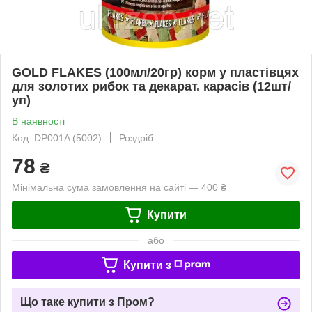
GOLD FLAKES (100мл/20гр) корм у пластівцях
для золотих рибок та декарат. карасів (12шт/
уп)
В наявності
Код: DP001A (5002)
Роздріб
78
₴
Мінімальна сума замовлення на сайті — 400 ₴
Купити
або
Купити з
Що таке купити з Пром?