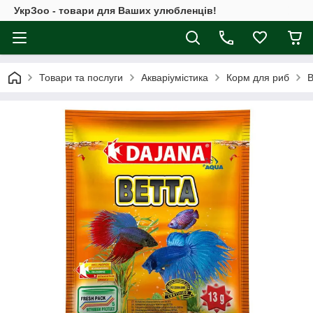
УкрЗоо - товари для Ваших улюбленців!
Товари та послуги
Акваріумістика
Корм для риб
B