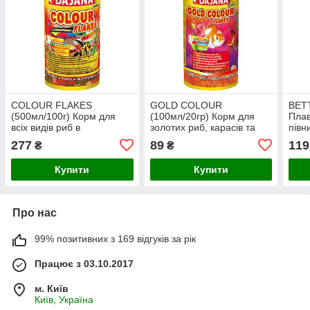
COLOUR FLAKES
GOLD COLOUR
BETT
(500мл/100г) Корм для
(100мл/20гр) Корм для
Пла
всіх видів риб в
золотих риб, карасів та
півни
пластівцях, покращ.
декорат. риб у пластівцях
лабі
277
89
119
₴
₴
природ. забар. (12шт/уп)
(12шт/уп)
плас
Купити
Купити
Про нас
99% позитивних з 169 відгуків за рік
Працює з 03.10.2017
м. Київ
Київ, Україна