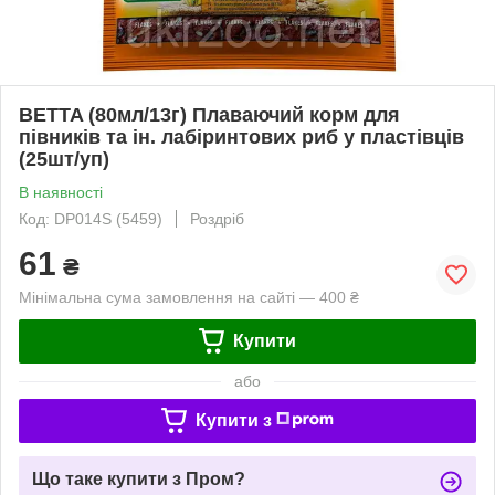
BETTA (80мл/13г) Плаваючий корм для
півників та ін. лабіринтових риб у пластівців
(25шт/уп)
В наявності
Код: DP014S (5459)
Роздріб
61
₴
Мінімальна сума замовлення на сайті — 400 ₴
Купити
або
Купити з
Що таке купити з Пром?