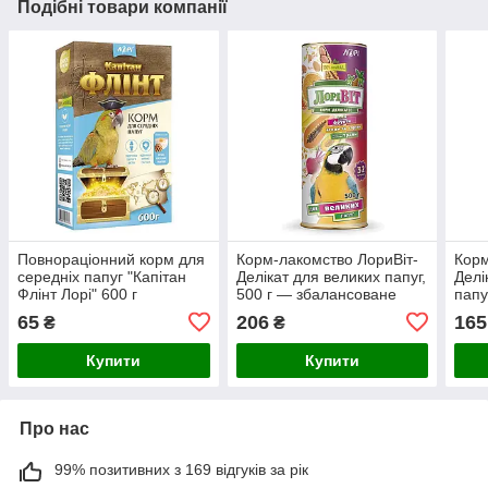
Подібні товари компанії
Повнораціонний корм для
Корм-лакомство ЛориВіт-
Корм
середніх папуг "Капітан
Делікат для великих папуг,
Делі
Флінт Лорі" 600 г
500 г — збалансоване
папу
(продається по 5 шт.)
харчування з фруктами та
супе
65
206
165
₴
₴
горіхами
Купити
Купити
Про нас
99% позитивних з 169 відгуків за рік