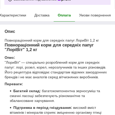
Характеристики
Доставка
Оплата
Умови повернення
Опис
Повнораціонний корм для середніх папуг ЛориВіт 1,2 кг
Повнораціонний корм для середніх папуг
"ЛоріВіт" 1,2 кг
Опис:
"ЛориВіт" — спеціально розроблений корм для середніх
папуг: лорі, розел, корел, нерозлучників та інших різновидів.
Його рецептура відповідає стандартам відомих закордонних
брендів і не має аналогів серед вітчизняних виробників.
Переваги:
Багатий склад:
багатокомпонентна зерносуміш та
смачні ласощі забезпечують різноманітне та
збалансоване харчування.
Підтримка в період гніздування:
високий вміст
вітамінів і мінералів сприяє зміцненню організму птиці