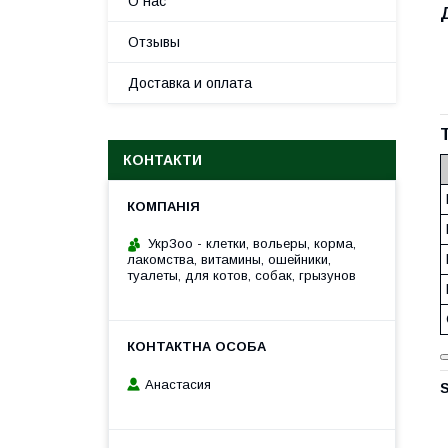
О нас
Отзывы
Доставка и оплата
КОНТАКТИ
УкрЗоо - клетки, вольеры, корма,
лакомства, витамины, ошейники,
туалеты, для котов, собак, грызунов
Анастасия
S