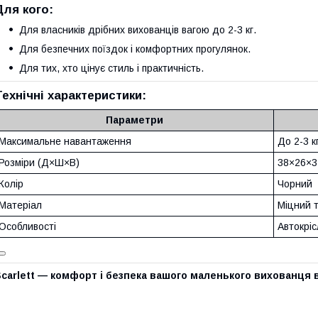
Для кого:
Для власників дрібних вихованців вагою до 2-3 кг.
Для безпечних поїздок і комфортних прогулянок.
Для тих, хто цінує стиль і практичність.
Технічні характеристики:
Параметри
Максимальне навантаження
До 2-3 к
Розміри (Д×Ш×В)
38×26×3
Колір
Чорний
Матеріал
Міцний 
Особливості
Автокріс
carlett — комфорт і безпека вашого маленького вихованця в