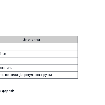
Значення
г
1 см
текстиль
ло, вентиляція, регульовані ручки
 дорозі!