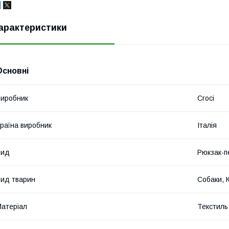
арактеристики
Основні
иробник
Croci
раїна виробник
Італія
Вид
Рюкзак-п
ид тварин
Собаки, 
атеріал
Текстиль