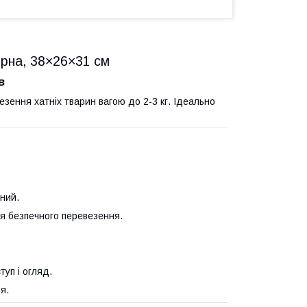
чорна, 38×26×31 см
в
зення хатніх тварин вагою до 2-3 кг. Ідеально
ьний.
ля безпечного перевезення.
туп і огляд.
я.