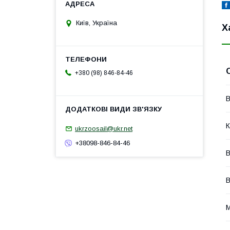
Київ, Україна
Х
+380 (98) 846-84-46
В
К
ukrzoosail@ukr.net
+38098-846-84-46
В
М