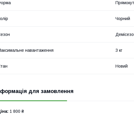
Форма
Прямоку
олір
Чорний
Сезон
Демісезо
аксимальне навантаження
3 кг
Стан
Новий
нформація для замовлення
іна:
1 800 ₴