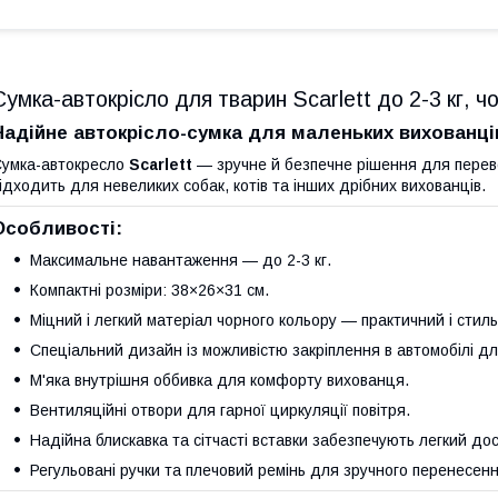
Сумка-автокрісло для тварин Scarlett до 2-3 кг, 
Надійне автокрісло-сумка для маленьких вихованці
умка-автокресло
Scarlett
— зручне й безпечне рішення для переве
ідходить для невеликих собак, котів та інших дрібних вихованців.
Особливості:
Максимальне навантаження — до 2-3 кг.
Компактні розміри: 38×26×31 см.
Міцний і легкий матеріал чорного кольору — практичний і стил
Спеціальний дизайн із можливістю закріплення в автомобілі д
М'яка внутрішня оббивка для комфорту вихованця.
Вентиляційні отвори для гарної циркуляції повітря.
Надійна блискавка та сітчасті вставки забезпечують легкий дос
Регульовані ручки та плечовий ремінь для зручного перенесенн