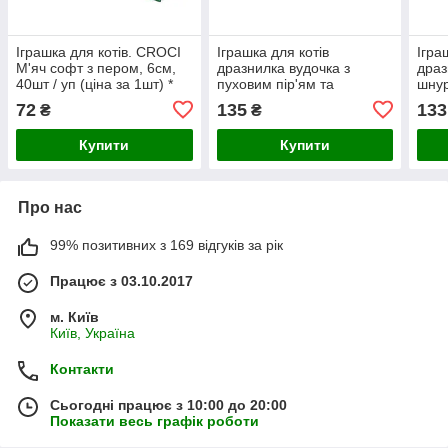
Іграшка для котів. CROCI
Іграшка для котів
Ігра
М'яч софт з пером, 6см,
дразнилка вудочка з
драз
40шт / уп (ціна за 1шт) *
пуховим пір'ям та
шнур
дзвіночком, 48 см, 12 шт/
см, 
72
135
133
₴
₴
уп (ціна за 1шт)
Купити
Купити
Про нас
99% позитивних з 169 відгуків за рік
Працює з 03.10.2017
м. Київ
Київ, Україна
Контакти
Сьогодні працює з 10:00 до 20:00
Показати весь графік роботи