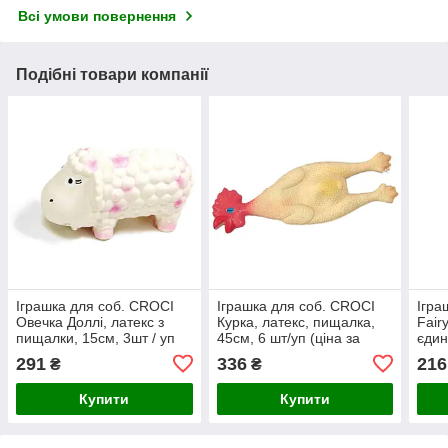
Всі умови повернення
Подібні товари компанії
Іграшка для соб. CROCI
Іграшка для соб. CROCI
Ігра
Овечка Доллі, латекс з
Курка, латекс, пищалка,
Fair
пищалки, 15см, 3шт / уп
45см, 6 шт/уп (ціна за
єдин
(ціна за 1шт) +
1шт)
14 с
291
336
216
₴
₴
1шт)
Купити
Купити