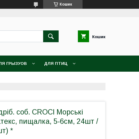
Кошик
Кошик
ЛЯ ГРЫЗУОВ
ДЛЯ ПТИЦ
дріб. соб. CROCI Морські
текс, пищалка, 5-6см, 24шт /
шт) *