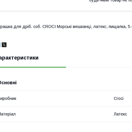
грашка для дріб. соб. CROCI Морські мешканці, латекс, пищалка, 5-6
арактеристики
Основні
иробник
Croci
атеріал
Латекс