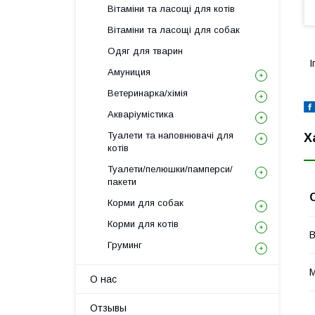
Вітаміни та ласощі для котів
Вітаміни та ласощі для собак
Одяг для тварин
І
Амуниция
Ветеринарка/хімія
Акваріумістика
Туалети та наповнювачі для
Х
котів
Туалети/пелюшки/памперси/
пакети
Корми для собак
Корми для котів
В
Груминг
М
О нас
Отзывы