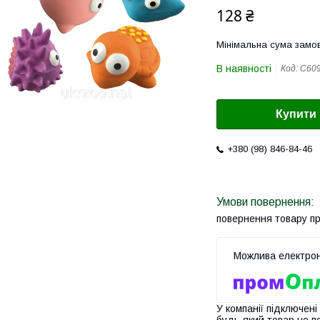
128 ₴
Мінімальна сума замов
В наявності
Код:
C60
Купити
+380 (98) 846-84-46
повернення товару п
У компанії підключені
будь-який товар не п