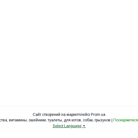
Сайт створений на маркетплейсі
Prom.ua
УкрЗоо - клетки, вольеры, корма, лакомства, витамины, ошейники, туалеты, для котов, собак, грызунов |
Поскаржитися
Select Language
▼