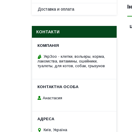
І
Доставка и оплата
Ц
КОНТАКТИ
УкрЗоо - клетки, вольеры, корма,
лакомства, витамины, ошейники,
туалеты, для котов, собак, грызунов
Анастасия
Київ, Україна