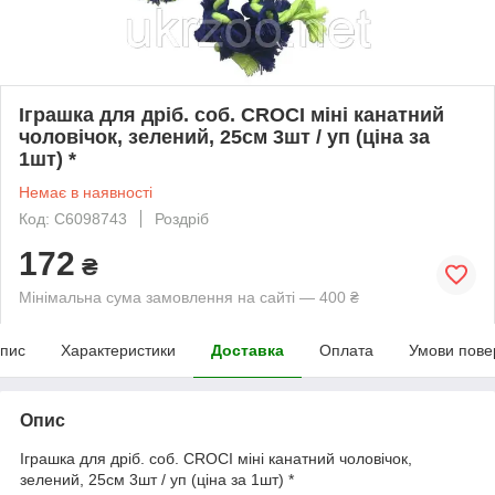
Іграшка для дріб. соб. CROCI міні канатний
чоловічок, зелений, 25см 3шт / уп (ціна за
1шт) *
Немає в наявності
Код: C6098743
Роздріб
172
₴
Мінімальна сума замовлення на сайті — 400 ₴
пис
Характеристики
Доставка
Оплата
Умови пове
Опис
Іграшка для дріб. соб. CROCI міні канатний чоловічок,
зелений, 25см 3шт / уп (ціна за 1шт) *