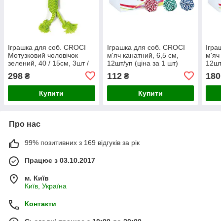
Іграшка для соб. CROCI
Іграшка для соб. CROCI
Ігра
Мотузковий чоловічок
м'яч канатний, 6,5 см,
м'яч
зелений, 40 / 15см, 3шт /
12шт/уп (ціна за 1 шт)
12шт
уп (ціна за 1шт)
298
112
180
₴
₴
Купити
Купити
Про нас
99% позитивних з 169 відгуків за рік
Працює з 03.10.2017
м. Київ
Київ, Україна
Контакти