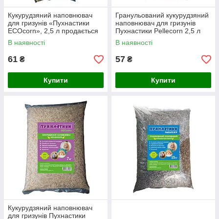
Кукурудзяний наповнювач
Гранульований кукурудзяний
для гризунів «Пухнастики
наповнювач для гризунів
ECOcorn», 2,5 л продається
Пухнастики Pellecorn 2,5 л
по 10 шт.
продається по 5 шт.
В наявності
В наявності
61
57
₴
₴
Купити
Купити
Кукурудзяний наповнювач
для гризунів Пухнастики